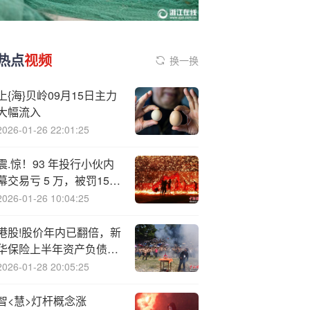
热点
视频
换一换
上{海}贝岭09月15日主力
大幅流入
2026-01-26 22:01:25
震.惊！93 年投行小伙内
幕交易亏 5 万，被罚153
万还倒贴 50 万炒股亏损
2026-01-26 10:04:25
港股!股价年内已翻倍，新
华保险上半年资产负债端
表现如何？
2026-01-28 20:05:25
智<慧>灯杆概念涨