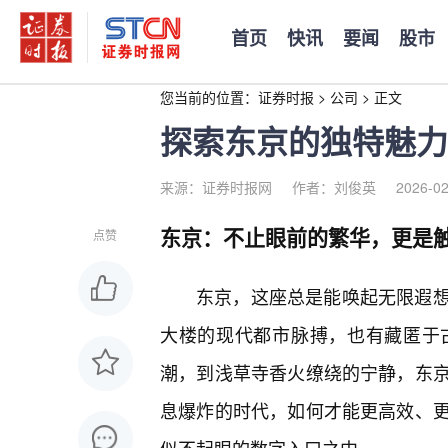
首页
快讯
要闻
股市
您当前的位置：
证券时报
>
公司
>
正文
探索东京的独特魅力
来源：证券时报网
作者：刘俊英
2026-02
东京：不止眼前的繁华，更是
点赞
东京，这座总是能唤起无限遐
大楼的现代都市脉搏，也有藏匿于
潮，到浅草寺香火缭绕的宁静，东
息爆炸的时代，如何才能更高效、