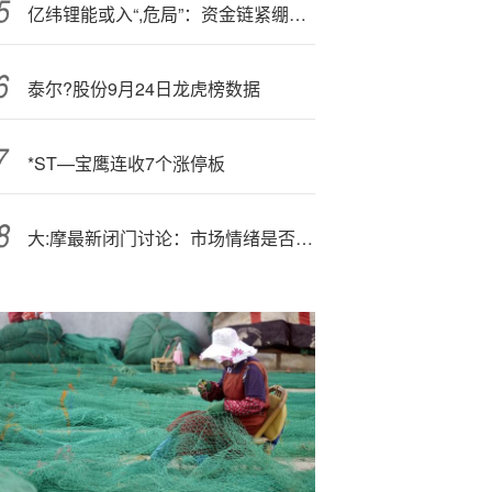
亿纬锂能或入“,危局”：资金链紧绷与扩张冲动
泰尔?股份9月24日龙虎榜数据
*ST—宝鹰连收7个涨停板
大:摩最新闭门讨论：市场情绪是否已到顶点？