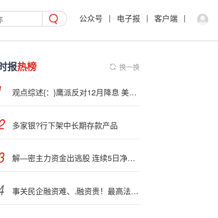
公众号
电子报
客户端
时报
热榜
换一换
观点综述{：}鹰派反对12月降息 美联储或2月起买国库券
多家银?行下架中长期存款产品
解—密主力资金出逃股 连续5日净流出744股
事关民企融资难、.融资贵！最高法发布<7>大案例