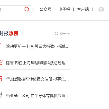
公众号
电子报
客户端
时报
热榜
换一换
滚动更新—丨{A}股三大指数小幅低开，贵金属、CPO概念等跌幅居前
陈睿.卸任上海哔哩哔哩科技总经理
华,峰{测}控可转债提交注册 拟募集资金7.49亿元
怡亚通：公司:在半导体存储供应链产业链已经形成闭环布局