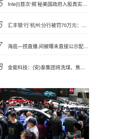
Inte{l}首次‘揭’秘美国政府入股真实原因：为阻止其放弃晶圆代工业务
汇丰银‘行’杭州:分行被罚70万元：协助监督委托贷款资金使用不到位等
海底—捞直播.间被曝未直接公示配料表，官方暂无回应
金能科技：{安}泰集团将洗煤、焦化、化工、特钢、矿渣粉等行业科学有机地组合为一体，形成了独特的循环经济模式