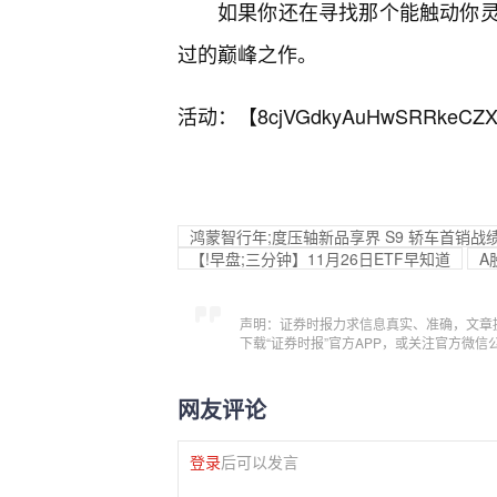
如果你还在寻找那个能触动你
过的巅峰之作。
活动：【
8cjVGdkyAuHwSRRkeCZX
鸿蒙智行年;度压轴新品享界 S9 轿车首销战绩出
【!早盘;三分钟】11月26日ETF早知道
A
声明：证券时报力求信息真实、准确，文章
下载“证券时报”官方APP，或关注官方微
网友评论
登录
后可以发言