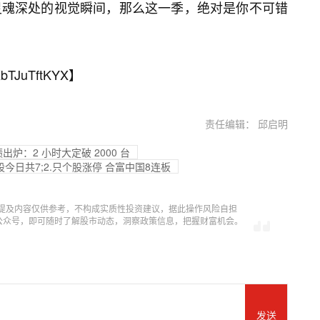
灵魂深处的视觉瞬间，那么这一季，绝对是你不可错
bTJuTftKYX
】
责任编辑： 邱启明
炉：2 小时大定破 2000 台
股今日共7;2.只个股涨停 合富中国8连板
提及内容仅供参考，不构成实质性投资建议，据此操作风险自担
信公众号，即可随时了解股市动态，洞察政策信息，把握财富机会。
发送