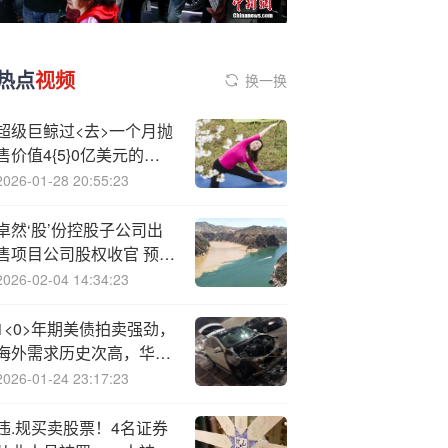
热点
视频
换一换
超级巨鲸过<去>一个月抛
售价值4{5}0亿美元的比
特币 市场还在寻底
2026-01-28 20:55:23
卓然‘股’份控股子公司出
售项目公司股权收官 预计
增利1.4亿元
2026-02-04 14:34:23
1<0>年期美债拍卖强劲，
海外需求历史次高，华尔
街大行几乎被拒之门外
2026-01-24 23:17:23
违.规买卖股票！4名证券